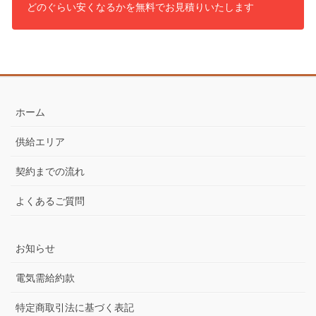
どのぐらい安くなるかを無料でお見積りいたします
■中国電力エリア：事業者用基本プラン
地域電力
種別・区分
単位
事業者用基本プラン
最低料金
1契約
337.37
円
20.79
15~120kWh
円
27.47
120~200kWh
円
電力量料金
1kWh
25.26
200~300kWh
円
ホーム
25.73
300kWh超
円
供給エリア
※表示料金はすべて税込価格です。
※燃料価格の変動に応じて燃料費調整額を加算、差し引きます。
契約までの流れ
※まったく電気をご使用にならない場合の基本料金は、半額とな
ります。
よくあるご質問
※再生可能エネルギー発電促進賦課金を加算します。
中国電力との比較
お知らせ
種別・区分
中国電力
割引率
地域電力
事業者用基本プラン
電気需給約款
337.37
0.0%
円
最低料金
337.37
円
20.79
0.0%
特定商取引法に基づく表記
円
20.79
15~120kWh
円