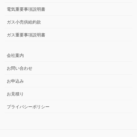
27.47
0.0%
円
27.47
120~200kWh
円
電力量料金
27.47
円
25.26
8.0%
電気重要事項説明書
200~300kWh
円
29.59
円
25.73
13.0%
円
300kWh超
ガス小売供給約款
※表示料金はすべて税込価格です。
※燃料価格の変動に応じて燃料費調整額を加算、差し引きます。
ガス重要事項説明書
※まったく電気をご使用にならない場合の基本料金は、半額とな
ります。
※再生可能エネルギー発電促進賦課金を加算します。
会社案内
お問い合わせ
お申込み
お見積り
プライバシーポリシー