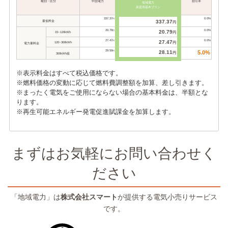
種別・区分
中国電力
割引率
地域電力
家庭用基本プラン
337.37
0.0%
円
最低料金
337.37
円
20.79
0.0%
円
20.79
15~120kWh
円
27.47
0.0%
円
27.47
120~300kWh
円
電力量料金
29.59
円
28.11
5.0%
円
300kWh超
※表示料金はすべて税込価格です。
※燃料価格の変動に応じて燃料費調整額を加算、差し引きます。
※まったく電気をご使用にならない場合の基本料金は、半額とな
ります。
※再生可能エネルギー発電促進賦課金を加算します。
まずはお気軽にお問い合わせく
ださい
「地域電力」は
株式会社スマート
が提供する電気小売りサービス
商店・小規模法人に最適な電気料金プラン。
です。
使用料200kWh以上ご利用の場合、年間で最大13%の電力量料金
がお安くなります。