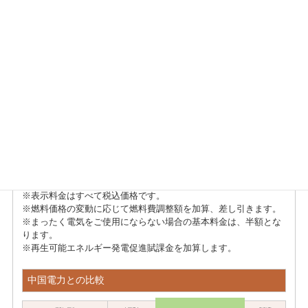
【料金表】家庭用基本プラン
■中国電力エリア：家庭用基本プラン
地域電力
種別・区分
単位
家庭用基本プラン
最低料金
1契約
337.37
円
20.79
15~120kWh
円
27.47
電力量料金
120~300kWh
1kWh
円
28.11
300kWh超
円
※表示料金はすべて税込価格です。
※燃料価格の変動に応じて燃料費調整額を加算、差し引きます。
※まったく電気をご使用にならない場合の基本料金は、半額とな
ります。
※再生可能エネルギー発電促進賦課金を加算します。
中国電力との比較